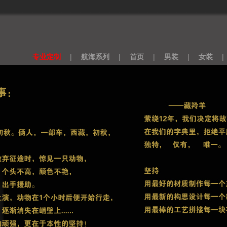
专业定制
|
航海系列
|
首页
|
男装
|
女装
|