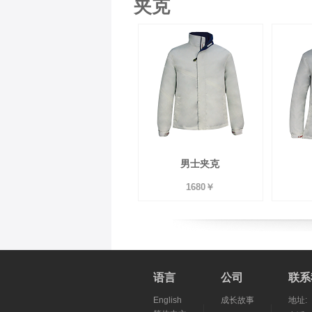
夹克
男士夹克
1680￥
语言
公司
联系
English
成长故事
地址: